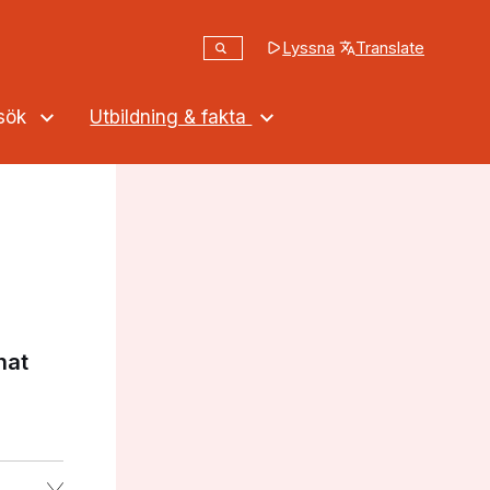
Sök
Lyssna
Translate
(opens in a new tab
Sök på webbplatsen
ssök
Utbildning & fakta
nat