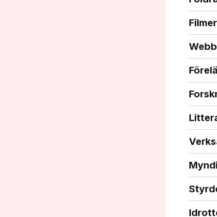
Filmer
Webbi
Förel
Forsk
Litter
Verks
Myndi
Styrd
Idrot