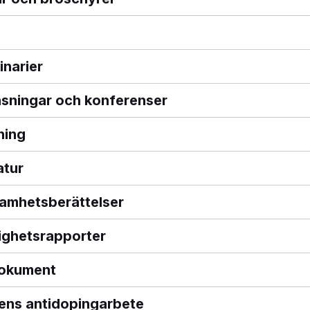
narier
äsningar och konferenser
ning
atur
amhetsberättelser
ghetsrapporter
okument
tens antidopingarbete