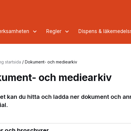
verksamheten
Regler
Dispens & läkemedel
ng startsida
/
Dokument- och mediearkiv
ument- och mediearkiv
ivet kan du hitta och ladda ner dokument och an
al.
ar och broschyrer