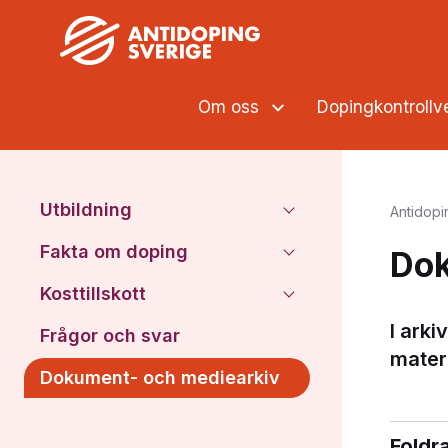
Om oss
Dopingkontroll
Utbildning
Antidopi
Fakta om doping
Dok
Kosttillskott
I ark
Frågor och svar
materi
Dokument- och mediearkiv
Foldr