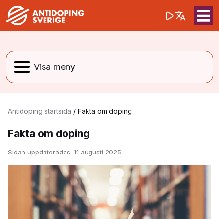
(opens in a 
Sök på webbpla
Sök
Antidoping startsida
/
Fakta om doping
Fakta om doping
Sidan uppdaterades:
11 augusti 2025