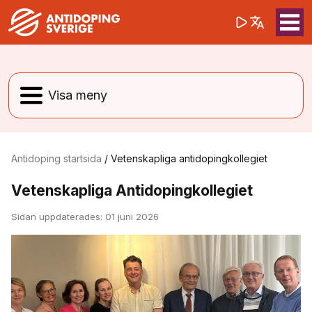
(opens in a 
Sök på webbpla
Sök
Antidoping startsida
/
Vetenskapliga antidopingkollegiet
Vetenskapliga Antidopingkollegiet
Sidan uppdaterades:
01 juni 2026