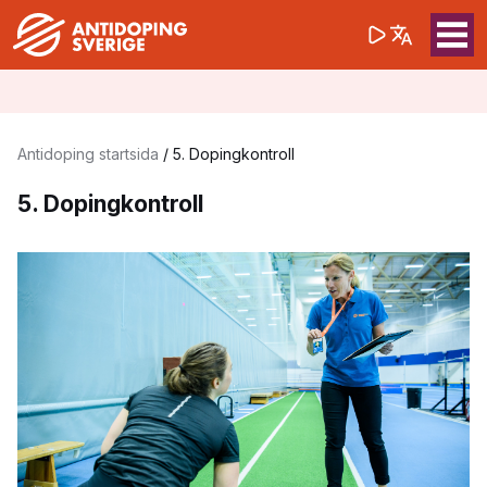
(opens in a 
Sök på webbpla
Sök
Antidoping startsida
/
5. Dopingkontroll
5. Dopingkontroll