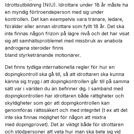
Idrottsutbildning (NIU). Idrottare under 18 år måste ha
en myndig förtroendeperson med sig under
kontrollen. Det kan exempelvis vara tränare, ledare,
förälder eller annan idrottare som fyllt 18 år. Det ska
inte finnas någon frizon på lägre nivå och det har visat
sig att samhällsproblemet med missbruk av anabola
androgena steroider finns
bland styrketränande motionärer.
Det finns tydliga internationella regler för hur en
dopingkontroll ska gå till, så att idrottaren ska kunna
känna sig trygg i att dopingkontrollen går till på samma
sätt var i världen du än befinner dig. I samband med
dopingkontrollen har idrottaren både rättigheter och
skyldigheter som gör att dopingkontrollen kan
genomföras rättssäkert och med integritet (t ex att det
inte ska finnas möjlighet för någon att mixtra
med dopingprovet). Det är viktigt både för idrottaren
och stödpersoner att veta hur man ska bete sig vid