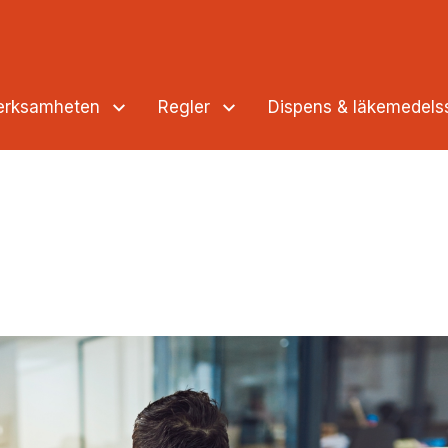
verksamheten
Regler
Dispens & läkemedel