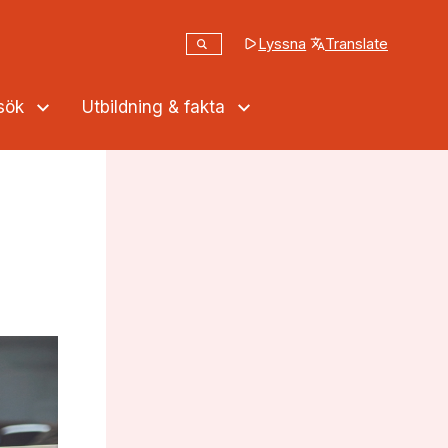
Sök
Lyssna
Translate
(opens in a new tab
Sök på webbplatsen
ssök
Utbildning & fakta