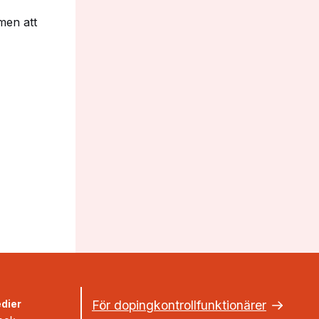
men att
dier
För dopingkontrollfunktionärer