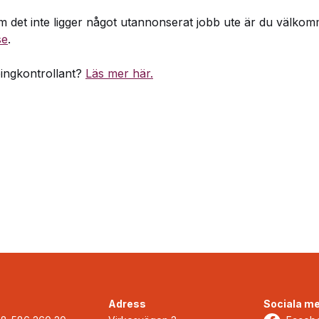
om det inte ligger något utannonserat jobb ute är du välkom
se
.
pingkontrollant?
Läs mer här.
Adress
Sociala me