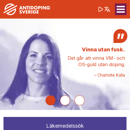
(opens in a 
Sök på webbpla
Sök
Vinna utan fusk.
Det går att vinna VM- och
OS-guld utan doping.
Charlotte Kalla
Läkemedelssök