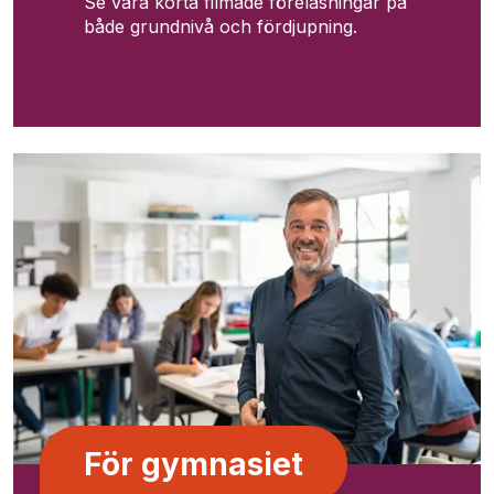
Se våra korta filmade föreläsningar på
både grundnivå och fördjupning.
För gymnasiet