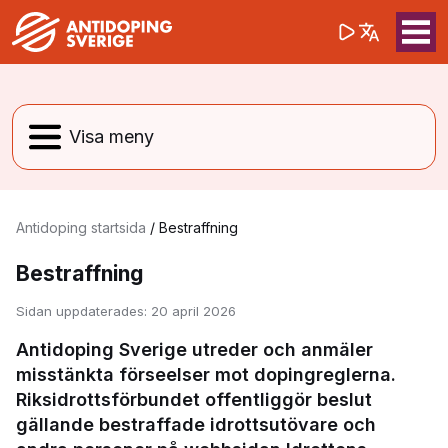
(opens in a 
Sök på webbpla
Sök
Antidoping startsida
/
Bestraffning
Bestraffning
Sidan uppdaterades:
20 april 2026
Antidoping Sverige utreder och anmäler
misstänkta förseelser mot dopingreglerna.
Riksidrottsförbundet offentliggör beslut
gällande bestraffade idrottsutövare och