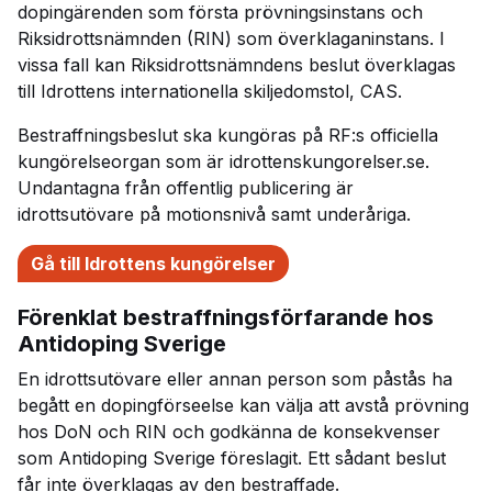
dopingärenden som första prövningsinstans och
Riksidrottsnämnden (RIN) som överklaganinstans. I
vissa fall kan Riksidrottsnämndens
beslut överklagas
till Idrottens internationella skiljedomstol, CAS.
Bestraffningsbeslut ska kungöras på RF:s officiella
kungörelseorgan som är idrottenskungorelser.se.
Undantagna från offentlig publicering är
idrottsutövare på motionsnivå samt underåriga.
Gå till Idrottens kungörelser
Förenklat bestraffningsförfarande hos
Antidoping Sverige
En idrottsutövare eller annan person som påstås ha
begått en dopingförseelse kan välja att avstå prövning
hos DoN och RIN och godkänna de konsekvenser
som Antidoping Sverige föreslagit. Ett sådant beslut
får inte överklagas av den bestraffade.