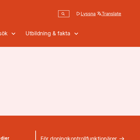
Sök
Lyssna
Translate
(opens in a new tab
Sök på webbplatsen
ssök
Utbildning & fakta
dier
För dopingkontrollfunktionärer