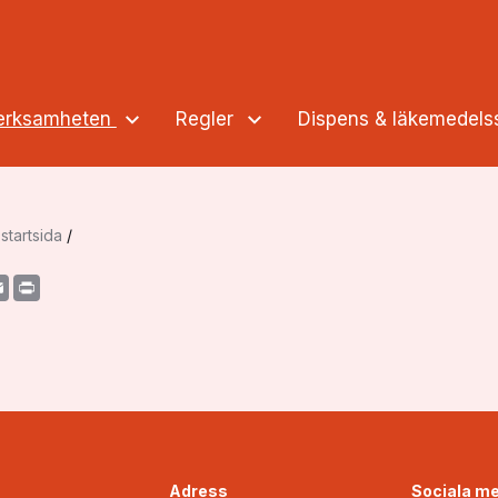
verksamheten
Regler
Dispens & läkemedel
startsida
/
acebook
Email
Print
Adress
Sociala me