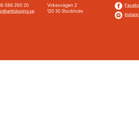
08-586 260 20
Virkesvägen 2
Faceb
fo@antidoping.se
120 30 Stockholm
Instag