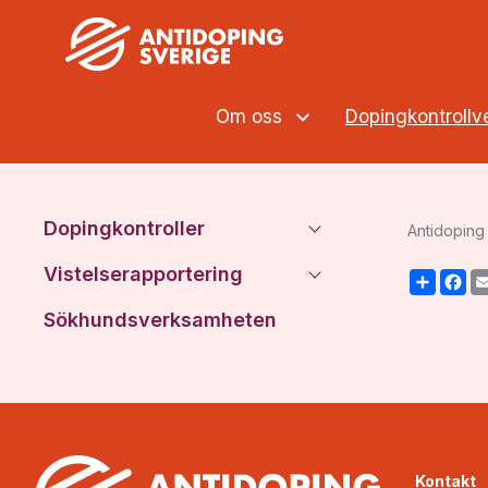
Om oss
Dopingkontroll
Dopingkontroller
Antidoping 
Vistelserapportering
Share
F
Sökhundsverksamheten
Kontakt