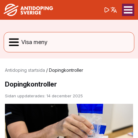
(opens in a 
Sök på webbpla
Sök
Antidoping startsida
/
Dopingkontroller
Dopingkontroller
Sidan uppdaterades:
14 december 2025