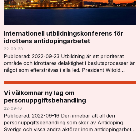
Internationell utbildningskonferens för
idrottens antidopingarbetet
22-09-23
Publicerad: 2022-09-23 Utbildning är ett prioriterat
område och idrottares delaktighet i beslutsprocesser är
något som eftersträvas i alla led. President Witold
Blanká öppnade konferensen och tryckt…
Vi välkomnar ny lag om
personuppgiftsbehandling
22-09-16
Publicerad: 2022-09-16 Den innebär att all den
personuppgiftsbehandling som sker av Antidoping
Sverige och vissa andra aktörer inom antidopingarbetet
har ett tydligt lagstöd och kan utföras i enlighet…