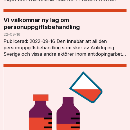
Blanká öppnade konferensen och tryckt…
Vi välkomnar ny lag om
personuppgiftsbehandling
22-09-16
Publicerad: 2022-09-16 Den innebär att all den
personuppgiftsbehandling som sker av Antidoping
Sverige och vissa andra aktörer inom antidopingarbetet
har ett tydligt lagstöd och kan utföras i enlighet…