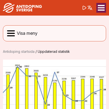
(opens in a 
Sök på webbpla
Sök
Antidoping startsida
/
Uppdaterad statistik