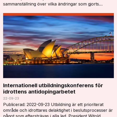
sammanställning över vilka ändringar som gjorts
"Summary of Major Modifications and Explanatory
Notes". …
Internationell utbildningskonferens för
idrottens antidopingarbetet
22-09-23
Publicerad: 2022-09-23 Utbildning är ett prioriterat
område och idrottares delaktighet i beslutsprocesser är
något som eftersträvas i alla led. President Witold