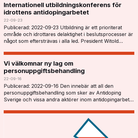
Internationell utbildningskonferens för
idrottens antidopingarbetet
22-09-23
Publicerad: 2022-09-23 Utbildning är ett prioriterat
område och idrottares delaktighet i beslutsprocesser är
något som eftersträvas i alla led. President Witold
Blanká öppnade konferensen och tryckt…
Vi välkomnar ny lag om
personuppgiftsbehandling
22-09-16
Publicerad: 2022-09-16 Den innebär att all den
personuppgiftsbehandling som sker av Antidoping
Sverige och vissa andra aktörer inom antidopingarbetet
har ett tydligt lagstöd och kan utföras i enlighet…