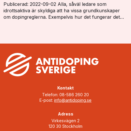
Publicerad: 2022-09-02 Alla, såväl ledare som
idrottsaktiva är skyldiga att ha vissa grundkunskaper
om dopingreglerna. Exempelvis hur det fungerar det
med dopinglistan, dopingkontroller, vistelserap…
Kontakt
Telefon: 08-586 260 20
E-post:
info@antidoping.se
Adress
Virkesvägen 2
120 30 Stockholm