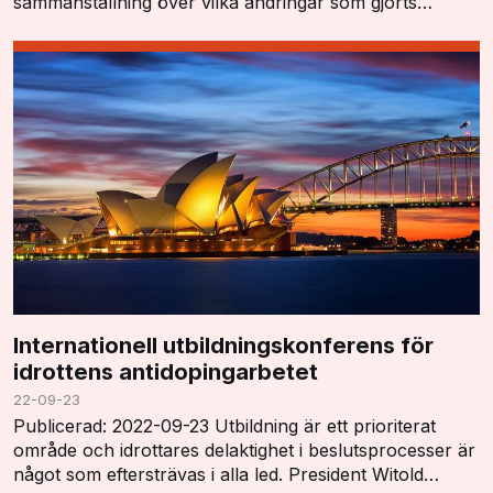
sammanställning över vilka ändringar som gjorts
"Summary of Major Modifications and Explanatory
Notes". …
Internationell utbildningskonferens för
idrottens antidopingarbetet
22-09-23
Publicerad: 2022-09-23 Utbildning är ett prioriterat
område och idrottares delaktighet i beslutsprocesser är
något som eftersträvas i alla led. President Witold