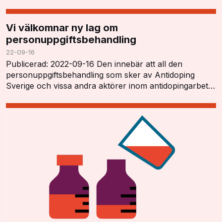
Blanká öppnade konferensen och tryckt…
Vi välkomnar ny lag om
personuppgiftsbehandling
22-09-16
Publicerad: 2022-09-16 Den innebär att all den
personuppgiftsbehandling som sker av Antidoping
Sverige och vissa andra aktörer inom antidopingarbetet
har ett tydligt lagstöd och kan utföras i enlighet…