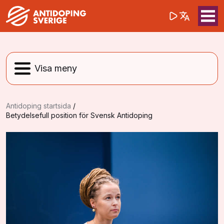
(opens in a 
Sök på webbpla
Sök
Antidoping startsida
/
Betydelsefull position för Svensk Antidoping