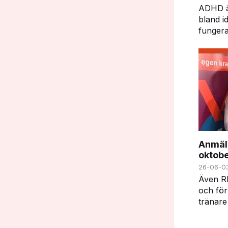
ADHD är
bland i
fungera
kraft i
kan ock
utmanin
gäller 
Anmäl 
oktob
26-06-0
Även RF
och för
tränare 
och lär
välkomn