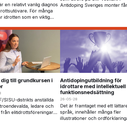
 en relativt vanlig diagnos
Antidoping Sveriges monter få
drottsutövare. För många
besökare chansen att delta i
r idrotten som en viktig
frågesport, gissningslekar och
 vardagen, men diagnosen
särskild läkemedelsutmaning. 
så innebära vissa
får deltagar…
gar – inte minst när det
att h…
dig till grundkursen i
Antidopingutbildning för
er
idrottare med intellektuell
funktionsnedsättning
3
26-05-28
/SISU-distrikts anställda
Det är framtaget med ett lättar
troendevalda, ledare och
språk, innehåller många fler
från elitidrottsföreningar
illustrationer och ordförklaringa
are/tränare på RIG/NIU är
jämförelse med Ren vinnare digi
a att anmäla sig. På kursen