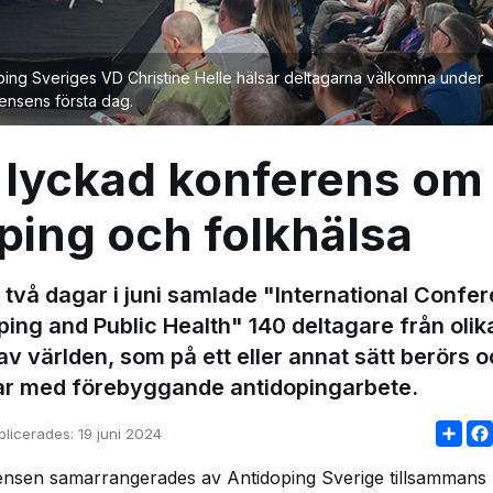
ping Sveriges VD Christine Helle hälsar deltagarna välkomna under
ensens första dag.
 lyckad konferens om
ping och folkhälsa
 två dagar i juni samlade "International Confe
ing and Public Health" 140 deltagare från olik
av världen, som på ett eller annat sätt berörs 
ar med förebyggande antidopingarbete.
Sha
blicerades:
19 juni 2024
nsen samarrangerades av Antidoping Sverige tillsammans