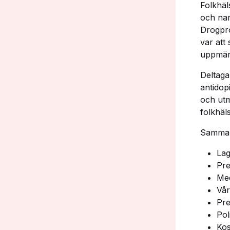
Folkhäl
och na
Drogpr
var att
uppmär
Deltaga
antidop
och utm
folkhäl
Samman
Lag
Pre
Med
Vår
Pre
Pol
Kos