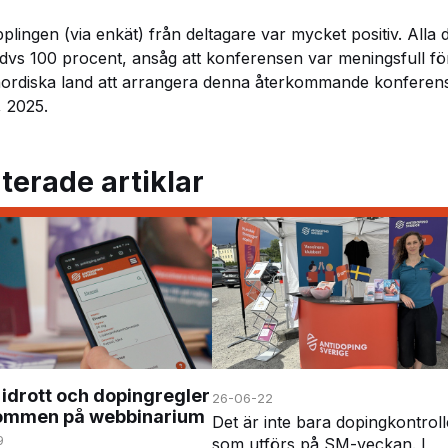
plingen (via enkät) från deltagare var mycket positiv. Alla
 dvs 100 procent, ansåg att konferensen var meningsfull fö
ordiska land att arrangera denna återkommande konferen
, 2025.
terade artiklar
idrott och dopingregler
26-06-22
kommen på webbinarium
Det är inte bara dopingkontroll
9
som utförs på SM-veckan. I