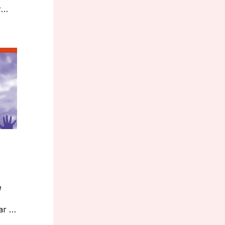
r
 en
Här
e
r i
talt.