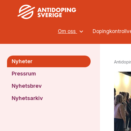
Om oss
Dopingkontroll
Nyheter
Antidopi
Pressrum
Nyhetsbrev
Nyhetsarkiv