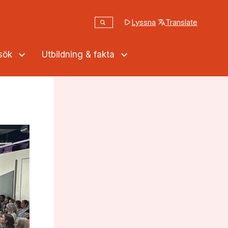
Sök
Lyssna
Translate
(opens in a new tab
Sök på webbplatsen
ssök
Utbildning & fakta