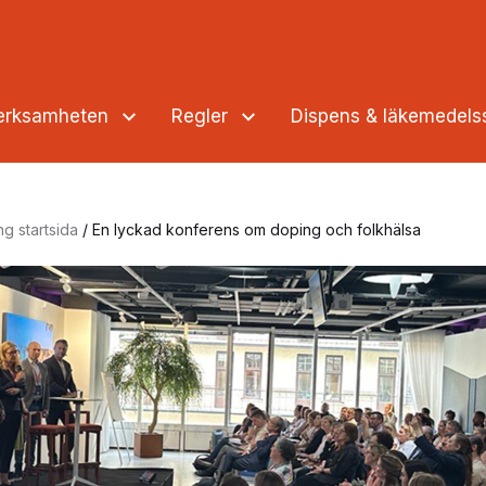
verksamheten
Regler
Dispens & läkemedel
ng startsida
/
En lyckad konferens om doping och folkhälsa