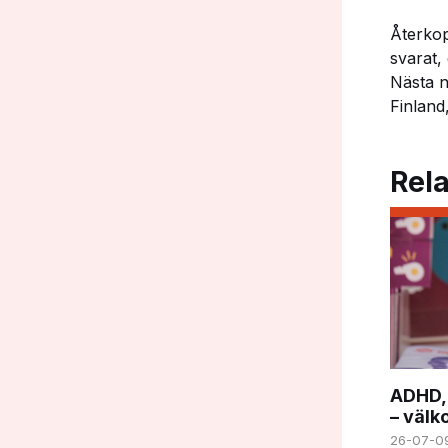
Återkop
svarat,
Nästa n
Finland
Rela
ADHD, 
– väl
26-07-0