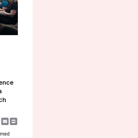
rence
a
och
re
Facebook
Email
Print
 med