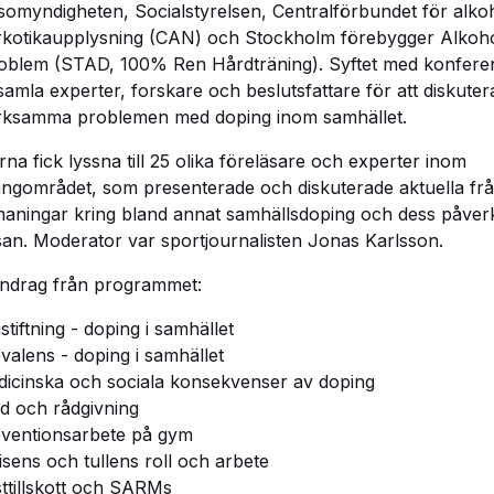
somyndigheten, Socialstyrelsen, Centralförbundet för alko
rkotikaupplysning (CAN) och Stockholm förebygger Alkoh
oblem (STAD, 100% Ren Hårdträning). Syftet med konfere
 samla experter, forskare och beslutsfattare för att diskute
ksamma problemen med doping inom samhället.
rna fick lyssna till 25 olika föreläsare och experter inom
ingområdet, som presenterade och diskuterade aktuella fr
aningar kring bland annat samhällsdoping och dess påver
san. Moderator var sportjournalisten Jonas Karlsson.
drag från programmet:
stiftning - doping i samhället
valens - doping i samhället
icinska och sociala konsekvenser av doping
d och rådgivning
ventionsarbete på gym
isens och tullens roll och arbete
ttillskott och SARMs