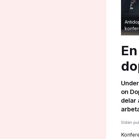
Antido
konfer
En
do
Under
on Dop
delar 
arbet
Sidan pu
Konfere