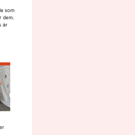
 de som
r dem.
s är
er