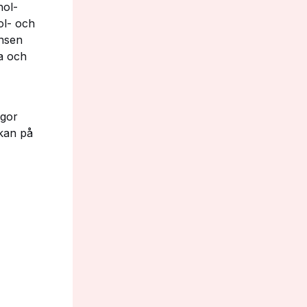
hol-
ol- och
nsen
ra och
ågor
kan på