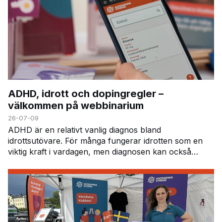
ADHD, idrott och dopingregler –
välkommen på webbinarium
26-07-09
ADHD är en relativt vanlig diagnos bland
idrottsutövare. För många fungerar idrotten som en
viktig kraft i vardagen, men diagnosen kan också
innebära vissa utmaningar – inte minst när det gäller
att h…