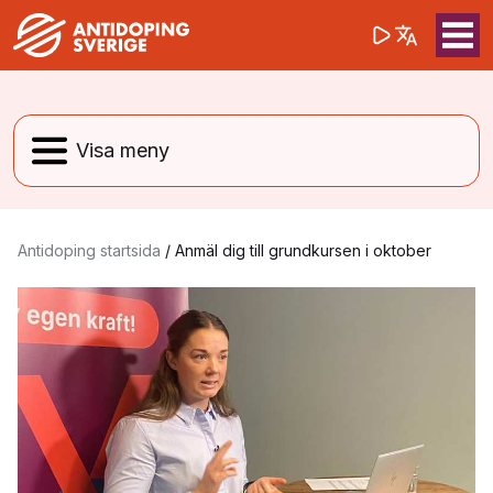
(opens in a 
Sök på webbpla
Sök
Antidoping startsida
/
Anmäl dig till grundkursen i oktober