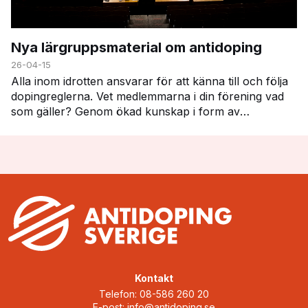
Nya lärgruppsmaterial om antidoping
26-04-15
Alla inom idrotten ansvarar för att känna till och följa
dopingreglerna. Vet medlemmarna i din förening vad
som gäller? Genom ökad kunskap i form av
gemensamt lärande i föreningen, minskar risken för…
Kontakt
Telefon: 08-586 260 20
E-post:
info@antidoping.se