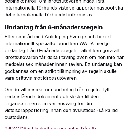
dopingkontroll. Om idrottsutövaren ingått i sitt
internationella förbunds vistelserapporteringspool ska
det internationella förbundet informeras.
Undantag från 6-månadersregeln
Efter samråd med Antidoping Sverige och berört
internationellt specialförbund kan WADA medge
undantag från 6-månadersregeln, vilket kan göra att
idrottsutövaren får delta i tävling även om hen inte har
meddelat sex månader innan tävlan. Ett undantag kan
godkännas om en strikt tillämpning av regeln skulle
vara orättvis mot idrottsutövaren.
Om du vill ansöka om undantag från regeln, fyll i
nedanstående dokument och skicka till den
organisationen som var ansvarig för din
vistelserapportering innan den avslutades (så kallad
custodian).
Till WADA:s blankett om undantag från 6-