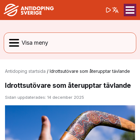
(opens in a 
Sök på webbpla
Sök
Antidoping startsida
/
Idrottsutövare som återupptar tävlande
Idrottsutövare som återupptar tävlande
Sidan uppdaterades:
14 december 2025