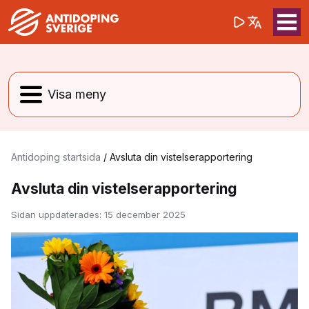
(opens in a 
Sök på webbpla
Sök
Antidoping startsida
/
Avsluta din vistelserapportering
Avsluta din vistelserapportering
Sidan uppdaterades:
15 december 2025