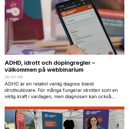
ADHD, idrott och dopingregler –
välkommen på webbinarium
26-07-09
ADHD är en relativt vanlig diagnos bland
idrottsutövare. För många fungerar idrotten som en
viktig kraft i vardagen, men diagnosen kan också
innebära vissa utmaningar – inte minst när det gäller
att h…