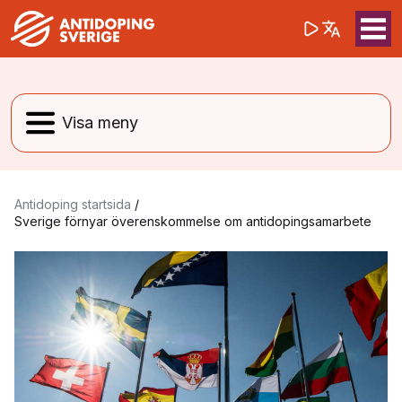
(opens in a 
Sök på webbpla
Sök
Antidoping startsida
/
Sverige förnyar överenskommelse om antidopingsamarbete