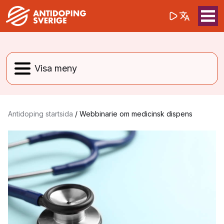
(opens in a 
Sök på webbpla
Sök
Antidoping startsida
/
Webbinarie om medicinsk dispens