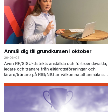
Anmäl dig till grundkursen i oktober
26-06-03
Även RF/SISU-distrikts anställda och förtroendevalda,
ledare och tränare från elitidrottsföreningar och
lärare/tränare på RIG/NIU är välkomna att anmäla sig.
På kursen får du veta mer om dopinglistan,…