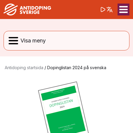
(opens in a 
Sök på webbpla
Sök
Antidoping startsida
/
Dopinglistan 2024 på svenska