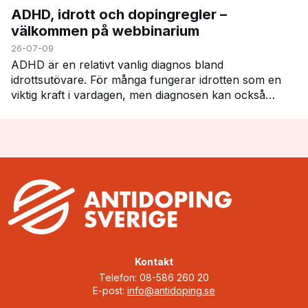
ADHD, idrott och dopingregler –
välkommen på webbinarium
26-07-09
ADHD är en relativt vanlig diagnos bland
idrottsutövare. För många fungerar idrotten som en
viktig kraft i vardagen, men diagnosen kan också
innebära vissa utmaningar – inte minst när det gäller
att h…
Kontakt
Telefon: 08-586 260 20
E-post:
info@antidoping.se