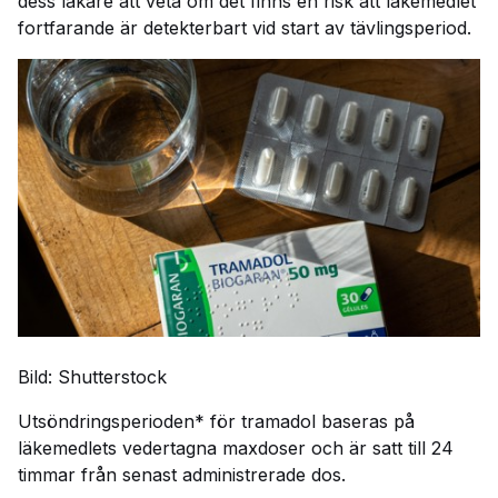
dess läkare att veta om det finns en risk att läkemedlet
fortfarande är detekterbart vid start av tävlingsperiod.
Bild: Shutterstock
Utsöndringsperioden* för tramadol baseras på
läkemedlets vedertagna maxdoser och är satt till 24
timmar från senast administrerade dos.