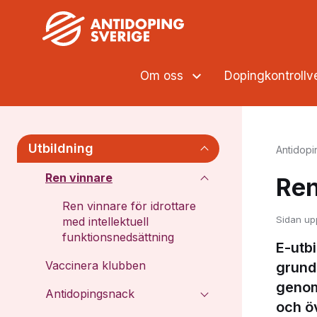
Om oss
Dopingkontroll
Utbildning
Antidopi
Ren vinnare
Ren
Ren vinnare för idrottare
Sidan up
med intellektuell
funktionsnedsättning
E-utb
Vaccinera klubben
grund
genomf
Antidopingsnack
och öv