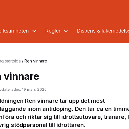
verksamheten
Regler
Dispens & läkemedel
ng startsida
/
Ren vinnare
 vinnare
pdaterades:
19 mars 2026
ildningen Ren vinnare tar upp det mest
läggande inom antidoping. Den tar ca en timme
öra och riktar sig till idrottsutövare, tränare,
rig stödpersonal till idrottaren.