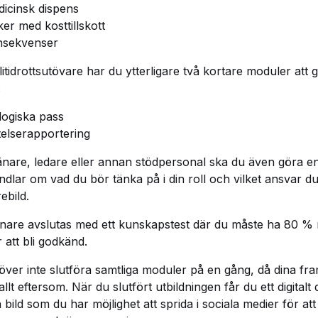
icinsk dispens
ker med kosttillskott
nsekvenser
litidrottsutövare har du ytterligare två kortare moduler att 
:
logiska pass
telserapportering
nare, ledare eller annan stödpersonal ska du även göra e
dlar om vad du bör tänka på i din roll och vilket ansvar d
ebild.
nare avslutas med ett kunskapstest där du måste ha 80 % 
r att bli godkänd.
ver inte slutföra samtliga moduler på en gång, då dina fr
llt eftersom. När du slutfört utbildningen får du ett digitalt
bild som du har möjlighet att sprida i sociala medier för att 