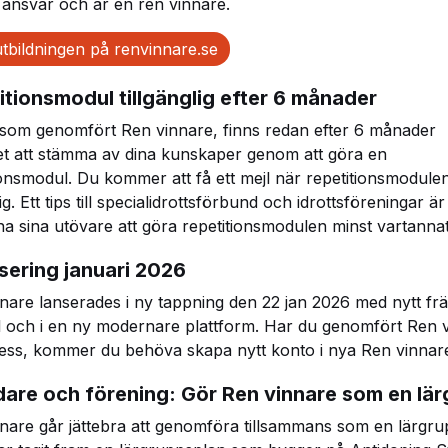
t ansvar och är en ren vinnare.
tbildningen på renvinnare.se
itionsmodul tillgänglig efter 6 månader
 som genomfört Ren vinnare, finns redan efter 6 månader
et att stämma av dina kunskaper genom att göra en
ionsmodul. Du kommer att få ett mejl när repetitionsmodule
lig. Ett tips till specialidrottsförbund och idrottsföreningar är
 sina utövare att göra repetitionsmodulen minst vartannat
sering januari 2026
nare lanserades i ny tappning den 22 jan 2026 med nytt fr
l och i en ny modernare plattform. Har du genomfört Ren 
ess, kommer du behöva skapa nytt konto i nya Ren vinnar
ledare och förening: Gör Ren vinnare som en lä
nare går jättebra att genomföra tillsammans som en lärgru