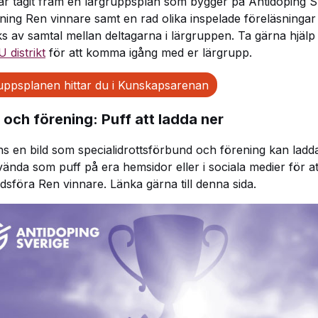
r tagit fram en lärgruppsplan som bygger på Antidoping S
dning Ren vinnare samt en rad olika inspelade föreläsninga
ks av samtal mellan deltagarna i lärgruppen. Ta gärna hjälp 
 distrikt
för att komma igång med er lärgrupp.
uppsplanen hittar du i Kunskapsarenan
F och förening: Puff att ladda ner
ns en bild som specialidrottsförbund och förening kan ladd
ända som puff på era hemsidor eller i sociala medier för at
sföra Ren vinnare. Länka gärna till denna sida.