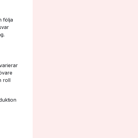
 följa
svar
ng.
varierar
tövare
 roll
duktion