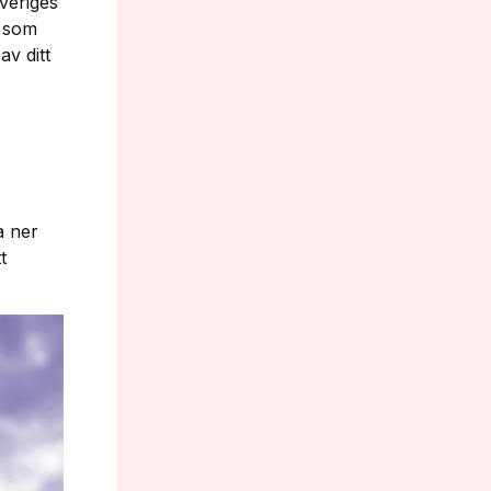
veriges
r som
av ditt
a ner
t