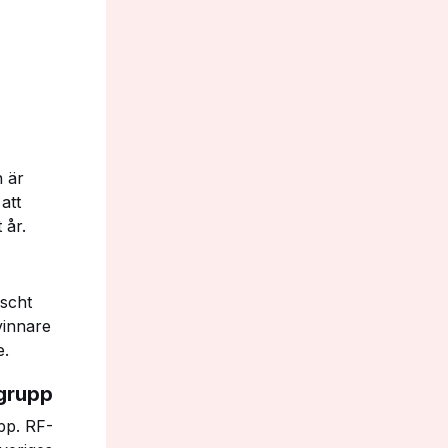
n är
 att
 år.
äscht
vinnare
e.
rgrupp
pp. RF-