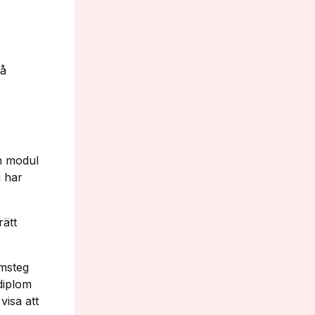
gå
n modul
u har
rätt
amsteg
 diplom
visa att