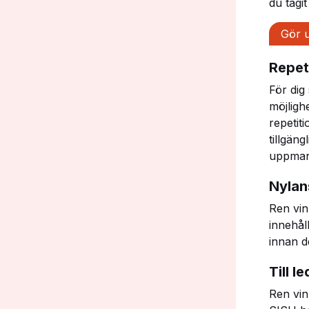
du tagi
Gör u
Repet
För dig
möjligh
repetit
tillgäng
uppmana
Nylan
Ren vin
innehål
innan d
Till 
Ren vin