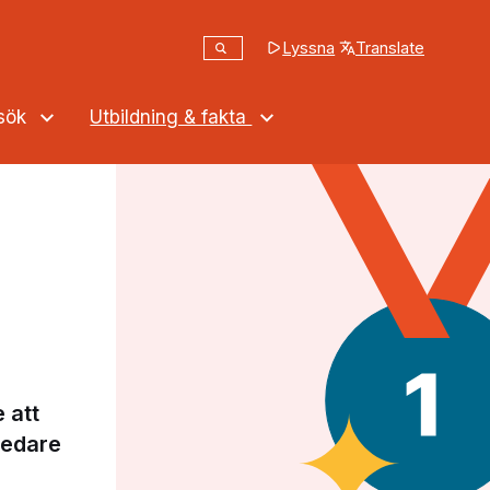
Sök
Lyssna
Translate
(opens in a new tab
Sök på webbplatsen
ssök
Utbildning & fakta
 att
 ledare