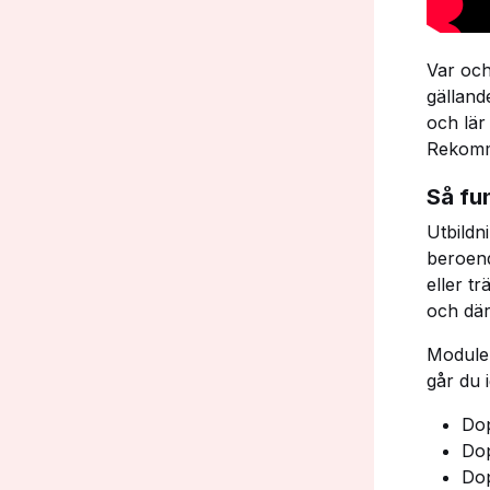
Var och
gälland
och lär 
Rekomme
Så fu
Utbildn
beroend
eller t
och där
Moduler
går du 
Dop
Dop
Dop