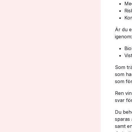
Med
Ris
Ko
Är du e
igenom
Bio
Vis
Som trä
som han
som för
Ren vin
svar fö
Du behö
sparas a
samt en 