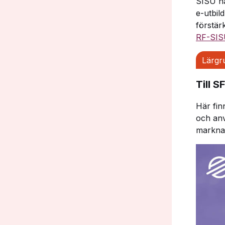
SISU ha
e-utbil
förstär
RF-SISU
Lärgr
Till S
Här fin
och anv
marknad