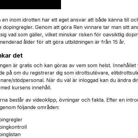
 en inom idrotten har ett eget ansvar att både känna till och
e dopingregler. Genom att göra Ren vinnare tar man sitt an
sig vad som gäller, vilket minskar risken för oavsiktlig dopi
nderad ålder för att göra utbildningen är från 15 år.
nkar det
ingen är gratis och kan göras av vem som helst. Innehållet 
e på om du registrerar dig som idrottsutövare, elitidrottsu
ränare/stödpersonal. När du väl är inloggad kan du ändra din
med kursens innehåll.
na består av videoklipp, övningar och fakta. Efter en intro
igenom följande områden:
ingregler
ingkontroll
inglistan