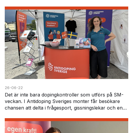
innebära vissa utmaningar – inte minst när det gäller
att h…
26-06-22
Det är inte bara dopingkontroller som utförs på SM-
veckan. I Antidoping Sveriges monter får besökare
chansen att delta i frågesport, gissningslekar och en
särskild läkemedelsutmaning. Här får deltagar…