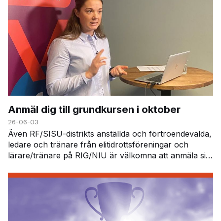
Anmäl dig till grundkursen i oktober
26-06-03
Även RF/SISU-distrikts anställda och förtroendevalda,
ledare och tränare från elitidrottsföreningar och
lärare/tränare på RIG/NIU är välkomna att anmäla sig.
På kursen får du veta mer om dopinglistan,…