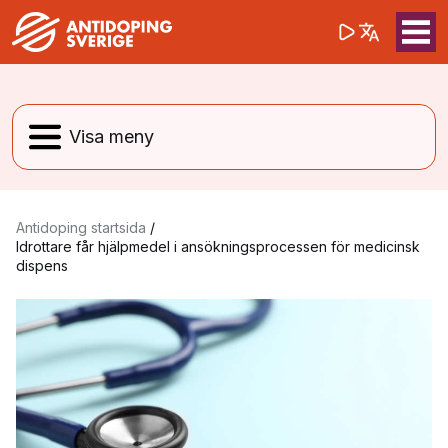
(opens in a 
Sök på webbpla
Sök
Antidoping startsida
/
Idrottare får hjälpmedel i ansökningsprocessen för medicinsk
dispens