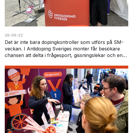
26-06-22
Det är inte bara dopingkontroller som utförs på SM-
veckan. I Antidoping Sveriges monter får besökare
chansen att delta i frågesport, gissningslekar och en
särskild läkemedelsutmaning. Här får deltagar…