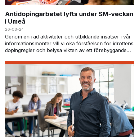
Antidopingarbetet lyfts under SM-veckan
i Umeå
26-03-24
Genom en rad aktiviteter och utbildande insatser i vår
informationsmonter vill vi öka förståelsen för idrottens
dopingregler och belysa vikten av ett förebyggande
arbete mot doping. Under SM-veckan er…