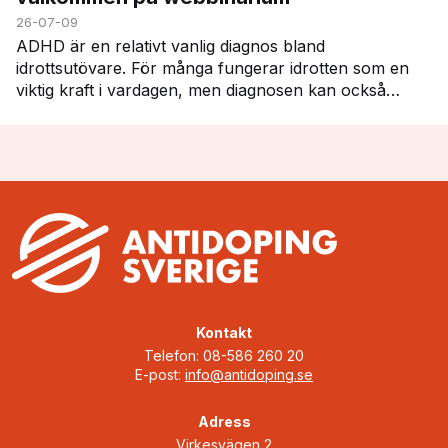
26-07-09
ADHD är en relativt vanlig diagnos bland
idrottsutövare. För många fungerar idrotten som en
viktig kraft i vardagen, men diagnosen kan också
innebära vissa utmaningar – inte minst när det gäller
att h…
Kontakt
Telefon: 08-586 260 20
E-post:
info@antidoping.se
Adress
Virkesvägen 2