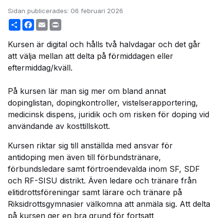
Sidan publicerades:
06 februari 2026
Share
Facebook
Email
Print
Kursen är digital och hålls två halvdagar och det går
att välja mellan att delta på förmiddagen eller
eftermiddag/kväll.
På kursen lär man sig mer om bland annat
dopinglistan, dopingkontroller, vistelserapportering,
medicinsk dispens, juridik och om risken för doping vid
användande av kosttillskott.
Kursen riktar sig till anställda med ansvar för
antidoping men även till förbundstränare,
förbundsledare samt förtroendevalda inom SF, SDF
och RF-SISU distrikt. Även ledare och tränare från
elitidrottsföreningar samt lärare och tränare på
Riksidrottsgymnasier välkomna att anmäla sig. Att delta
på kursen ger en bra grund för fortsatt