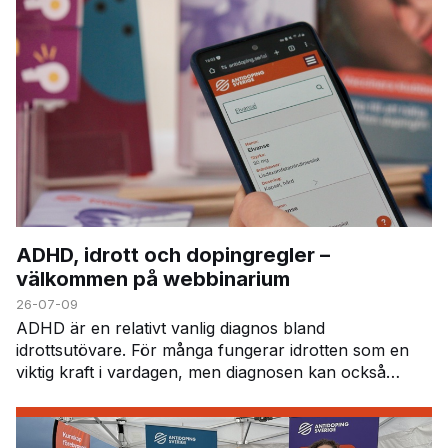
ADHD, idrott och dopingregler –
välkommen på webbinarium
26-07-09
ADHD är en relativt vanlig diagnos bland
idrottsutövare. För många fungerar idrotten som en
viktig kraft i vardagen, men diagnosen kan också
innebära vissa utmaningar – inte minst när det gäller
att h…