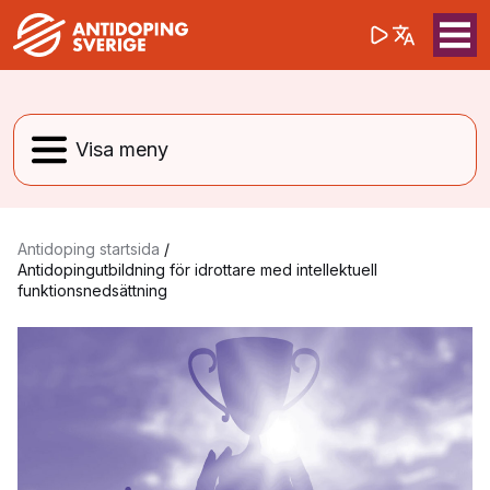
(opens in a 
Sök på webbpla
Sök
Antidoping startsida
/
Antidopingutbildning för idrottare med intellektuell
funktionsnedsättning