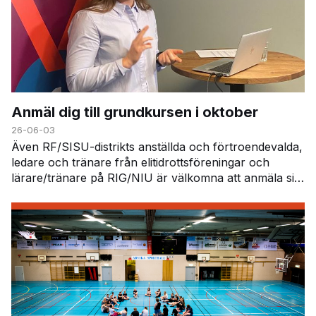
Anmäl dig till grundkursen i oktober
26-06-03
Även RF/SISU-distrikts anställda och förtroendevalda,
ledare och tränare från elitidrottsföreningar och
lärare/tränare på RIG/NIU är välkomna att anmäla sig.
På kursen får du veta mer om dopinglistan,…