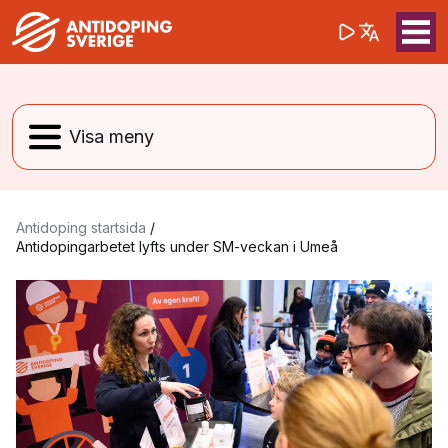
(opens in a 
Sök på webbpla
Sök
Antidoping startsida
/
Antidopingarbetet lyfts under SM-veckan i Umeå