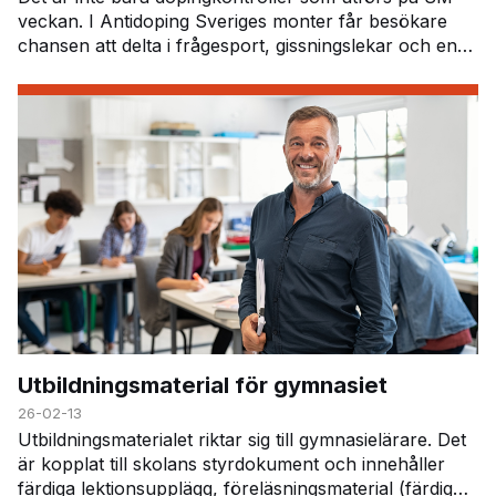
veckan. I Antidoping Sveriges monter får besökare
chansen att delta i frågesport, gissningslekar och en
särskild läkemedelsutmaning. Här får deltagar…
Utbildningsmaterial för gymnasiet
26-02-13
Utbildningsmaterialet riktar sig till gymnasielärare. Det
är kopplat till skolans styrdokument och innehåller
färdiga lektionsupplägg, föreläsningsmaterial (färdig