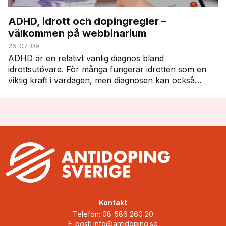
ADHD, idrott och dopingregler –
välkommen på webbinarium
26-07-09
ADHD är en relativt vanlig diagnos bland
idrottsutövare. För många fungerar idrotten som en
viktig kraft i vardagen, men diagnosen kan också
innebära vissa utmaningar – inte minst när det gäller
att h…
Kontakt
Telefon: 08-586 260 20
E-post:
info@antidoping.se