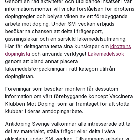
Genom en rad aktiviteter och utbildande insatser i vår
informationsmonter vill vi öka förståelsen för idrottens
dopingregler och belysa vikten av ett förebyggande
arbete mot doping. Under SM-veckan erbjuds
besökarna chansen att delta i frågesport,
gissningslekar och en särskild läkemedelsutmaning.
Här får deltagarna testa sina kunskaper om
idrottens
dopinglista
och använda verktyget
Läkemedelssök
genom att bland annat placera
läkemedelsförpackningar i rätt kategori utifrån
dopinglistan.
Föreningar som besöker montern får dessutom
information om vårt förebyggande koncept Vaccinera
Klubben Mot Doping, som är framtaget för att stötta
klubbar i deras antidopingarbete.
Antidoping Sverige välkomnar alla intresserade att ta
del av materialet, ställa frågor eller delta i våra
aktiviteter under SM-veckan. Tillsammans arbetar vi