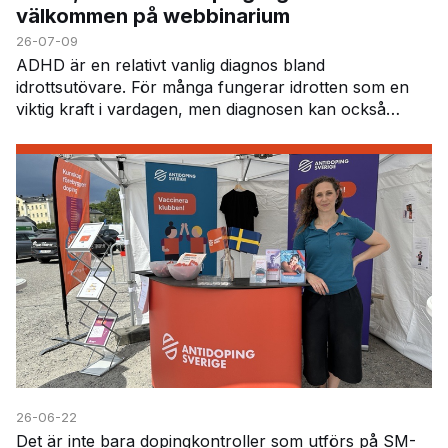
välkommen på webbinarium
26-07-09
ADHD är en relativt vanlig diagnos bland
idrottsutövare. För många fungerar idrotten som en
viktig kraft i vardagen, men diagnosen kan också
innebära vissa utmaningar – inte minst när det gäller
att h…
26-06-22
Det är inte bara dopingkontroller som utförs på SM-