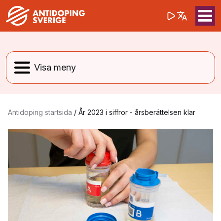
(opens in a 
Sök på webbpla
Sök
Antidoping startsida
/
År 2023 i siffror - årsberättelsen klar