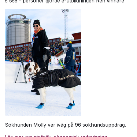
5 555 - personer gjorde e-utbildningen Ren vinnare
Sökhunden Molly var iväg på 96 sökhundsuppdrag.